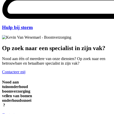
Hulp bij storm
Op zoek naar een specialist in zijn vak?
Nood aan één of meerdere van onze diensten? Op zoek naar een
betrouwbare en betaalbare specialist in zijn vak?
Contacteer mij
Nood
aan
t
u
i
n
o
n
d
e
r
h
o
u
d
b
o
o
m
v
e
r
z
o
r
g
i
n
g
v
e
l
l
e
n
v
a
n
b
o
m
e
n
o
n
d
e
r
h
o
u
d
s
s
n
o
e
i
?