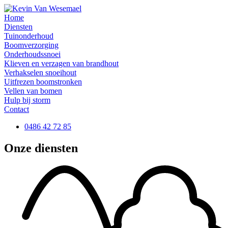
Home
Diensten
Tuinonderhoud
Boomverzorging
Onderhoudssnoei
Klieven en verzagen van brandhout
Verhakselen snoeihout
Uitfrezen boomstronken
Vellen van bomen
Hulp bij storm
Contact
0486 42 72 85
Onze diensten